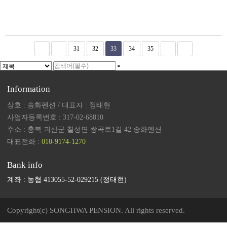
31
32
33
34
35
Information
상호 : 송화펜션 / 대표자 : 정태현
사업자등록번호 : 317-02-68810
주소 : 충북 괴산군 칠성면 쌍곡로1길 42 송화펜션
대표전화 :
010-9174-1270
Bank info
계좌 : 농협 413055-52-029215 (정태현)
Copyright(c) SONGHWA PENSION. All rights reserved.