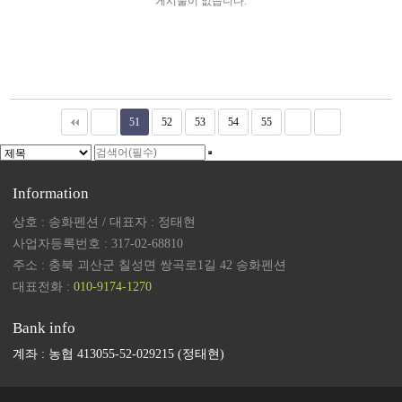
게시물이 없습니다.
51
52
53
54
55
Information
상호 : 송화펜션 / 대표자 : 정태현
사업자등록번호 : 317-02-68810
주소 : 충북 괴산군 칠성면 쌍곡로1길 42 송화펜션
대표전화 :
010-9174-1270
Bank info
계좌 : 농협 413055-52-029215 (정태현)