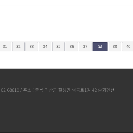
맨끝
31
32
33
34
35
36
37
39
40
38
-02-68810 / 주소 : 충북 괴산군 칠성면 쌍곡로1길 42 송화펜션