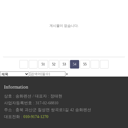
게시물이 없습니다.
51
52
53
54
55
Information
상호 : 송화펜션 / 대표자 : 정태현
사업자등록번호 : 317-02-68810
주소 : 충북 괴산군 칠성면 쌍곡로1길 42 송화펜션
대표전화 :
010-9174-1270