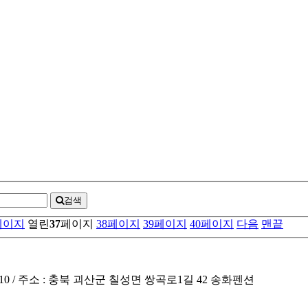
검색
페이지
열린
37
페이지
38
페이지
39
페이지
40
페이지
다음
맨끝
8810 / 주소 : 충북 괴산군 칠성면 쌍곡로1길 42 송화펜션